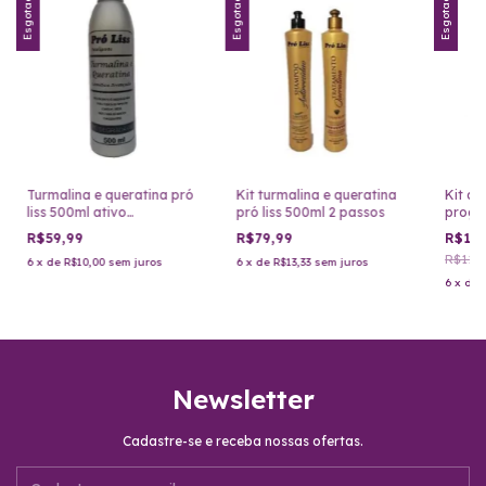
Esgotado
Esgotado
Esgotado
Turmalina e queratina pró
Kit turmalina e queratina
Kit af
liss 500ml ativo
pró liss 500ml 2 passos
progre
profissional
shamp
R$59,99
R$79,99
R$10
R$119,
6
x
de
R$10,00
sem juros
6
x
de
R$13,33
sem juros
6
x
de
Newsletter
Cadastre-se e receba nossas ofertas.