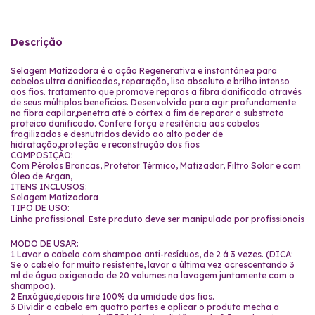
Descrição
Selagem Matizadora é a ação Regenerativa e instantânea para
cabelos ultra danificados, reparação, liso absoluto e brilho intenso
aos fios. tratamento que promove reparos a fibra danificada através
de seus múltiplos benefícios. Desenvolvido para agir profundamente
na fibra capilar,penetra até o córtex a fim de reparar o substrato
proteico danificado. Confere força e resitência aos cabelos
fragilizados e desnutridos devido ao alto poder de
hidratação,proteção e reconstrução dos fios
COMPOSIÇÃO:
Com Pérolas Brancas, Protetor Térmico, Matizador, Filtro Solar e com
Óleo de Argan,
ITENS INCLUSOS:
Selagem Matizadora
TIPO DE USO:
Linha profissional  Este produto deve ser manipulado por profissionais
MODO DE USAR:
1 Lavar o cabelo com shampoo anti-resíduos, de 2 á 3 vezes. (DICA:
Se o cabelo for muito resistente, lavar a última vez acrescentando 3
ml de água oxigenada de 20 volumes na lavagem juntamente com o
shampoo).
2 Enxágüe,depois tire 100% da umidade dos fios.
3 Dividir o cabelo em quatro partes e aplicar o produto mecha a