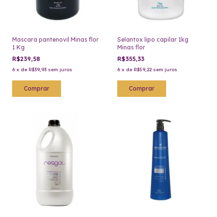
Mascara pantenovil Minas flor
Selantox lipo capilar 1kg
1 Kg
Minas flor
R$239,58
R$355,33
6
x
de
R$39,93
sem juros
6
x
de
R$59,22
sem juros