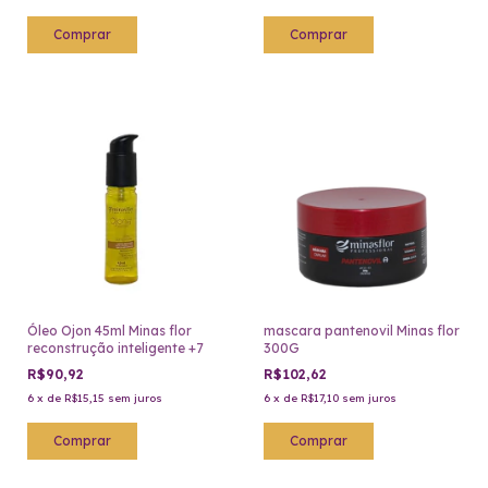
Óleo Ojon 45ml Minas flor
mascara pantenovil Minas flor
reconstrução inteligente +7
300G
R$90,92
R$102,62
6
x
de
R$15,15
sem juros
6
x
de
R$17,10
sem juros