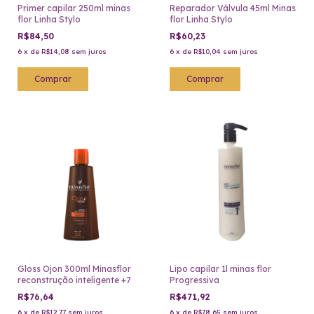
Primer capilar 250ml minas
Reparador Válvula 45ml Minas
flor Linha Stylo
flor Linha Stylo
R$84,50
R$60,23
6
x
de
R$14,08
sem juros
6
x
de
R$10,04
sem juros
Gloss Ojon 300ml Minasflor
Lipo capilar 1l minas flor
reconstrução inteligente +7
Progressiva
R$76,64
R$471,92
6
x
de
R$12,77
sem juros
6
x
de
R$78,65
sem juros