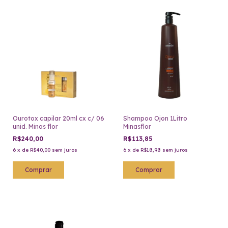
Ourotox capilar 20ml cx c/ 06
Shampoo Ojon 1Litro
unid. Minas flor
Minasflor
R$240,00
R$113,85
6
x
de
R$40,00
sem juros
6
x
de
R$18,98
sem juros