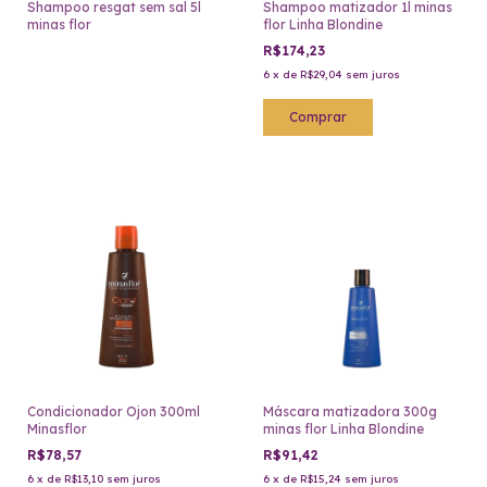
Shampoo resgat sem sal 5l
Shampoo matizador 1l minas
minas flor
flor Linha Blondine
R$174,23
6
x
de
R$29,04
sem juros
Condicionador Ojon 300ml
Máscara matizadora 300g
Minasflor
minas flor Linha Blondine
R$78,57
R$91,42
6
x
de
R$13,10
sem juros
6
x
de
R$15,24
sem juros