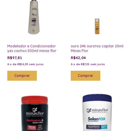
Modelador e Condicionador
ouro 24k ourotox capilar 20ml
yes cachos 500ml minas flor
Minas Flor
R$97,81
R$42,04
6
x
de
R$16,30
sem juros
6
x
de
R$7,01
sem juros