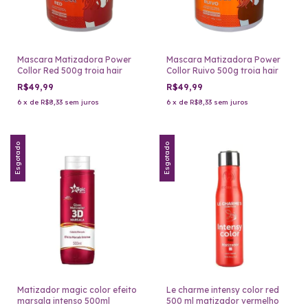
Mascara Matizadora Power
Mascara Matizadora Power
Collor Red 500g troia hair
Collor Ruivo 500g troia hair
R$49,99
R$49,99
6
x
de
R$8,33
sem juros
6
x
de
R$8,33
sem juros
Esgotado
Esgotado
Matizador magic color efeito
Le charme intensy color red
marsala intenso 500ml
500 ml matizador vermelho