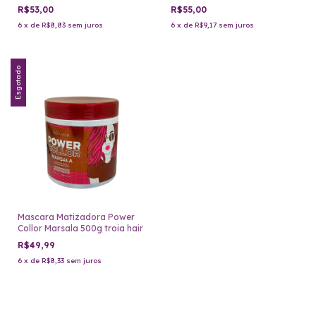
R$53,00
R$55,00
6
x
de
R$8,83
sem juros
6
x
de
R$9,17
sem juros
Esgotado
Mascara Matizadora Power
Collor Marsala 500g troia hair
R$49,99
6
x
de
R$8,33
sem juros