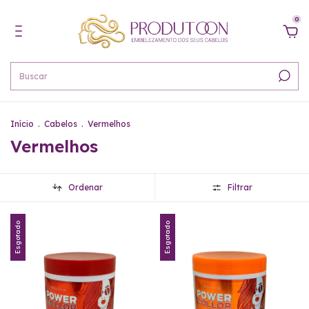
0
Início
.
Cabelos
.
Vermelhos
Vermelhos
Ordenar
Filtrar
Esgotado
Esgotado