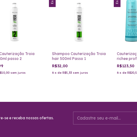
Cauterização Troia
Shampoo Cauterização Troia
Cauteriza
00ml passo 2
hair 500ml Passo 1
richee prof
99
R$32,00
R$123,50
$10,00
sem juros
6
x
de
R$5,33
sem juros
6
x
de
R$20,
e-se e receba nossas ofertas.