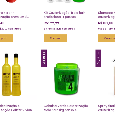
a keratin
Kit Cauterização Troia hair
Shampoo K
ização premium 1l
profissional 4 passos
cauterizaç
lor
Minas flor
,48
R$199,99
R$101,00
$21,91
sem juros
6
x
de
R$33,33
sem juros
6
x
de
R$16,
Esgotado
Esgotado
ticalização e
Gelatina Verde Cauterização
Spray fina
ização Coiffer Viviane
troia hair 1kg passo 4
cauterizaç
 2x1
forever lis