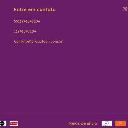
Entre em contato
5511941047204
11941047204
Contato@produtoon.com.br
Meios de envio