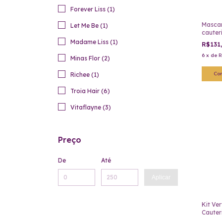
Forever Liss (1)
Mascar
Let Me Be (1)
cauter
Minas f
Madame Liss (1)
R$131
6
x
de
R
Minas Flor (2)
Richee (1)
Troia Hair (6)
Vitaflayne (3)
Preço
De
Até
Aplicar
Kit Ver
Cauter
Araujo