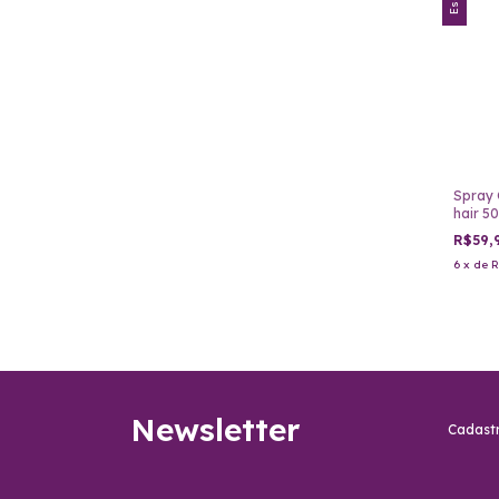
Spray 
hair 5
R$59,
6
x
de
R
Newsletter
Cadastr