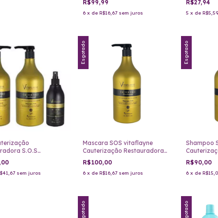
R$99,99
R$27,94
6
x
de
R$16,67
sem juros
5
x
de
R$5,5
Esgotado
Esgotado
uterização
Mascara SOS vitaflayne
Shampoo S
radora S.O.S
Cauterização Restauradora 1
Cauterizaç
ayne 3 passos
Litro
Litro
,00
R$100,00
R$90,00
$41,67
sem juros
6
x
de
R$16,67
sem juros
6
x
de
R$15,
Esgotado
Esgotado