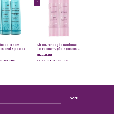
ção bb cream
Kit cauterização madame
issional 3 passos
liss reconstrução 2 passos 1
litro
R$110,00
58
sem juros
6
x
de
R$18,33
sem juros