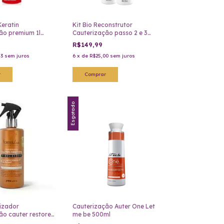
eratin
Kit Bio Reconstrutor
ão premium 1l
Cauterização passo 2 e 3
Troia hair
R$149,99
83
sem juros
6
x
de
R$25,00
sem juros
Esgotado
lizador
Cauterização Auter One Let
ão cauter restore
me be 500ml
s 275ml