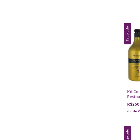
Esgotado
Kit Ca
Restau
vitafl
R$250
6
x
de
R
Esgotado