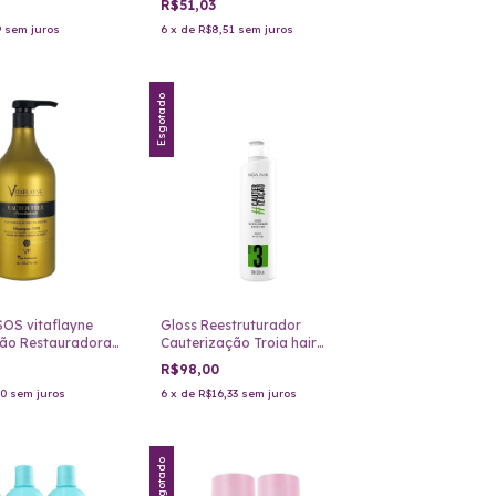
R$51,03
9
sem juros
6
x
de
R$8,51
sem juros
Esgotado
OS vitaflayne
Gloss Reestruturador
ão Restauradora 1
Cauterização Troia hair
500ml passo 3
R$98,00
00
sem juros
6
x
de
R$16,33
sem juros
Esgotado