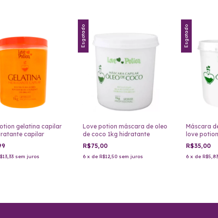
Esgotado
Esgotado
otion gelatina capilar
Love potion máscara de oleo
Máscara de
dratante capilar
de coco 1kg hidratante
love potio
99
R$75,00
R$35,00
$13,33
sem juros
6
x
de
R$12,50
sem juros
6
x
de
R$5,8