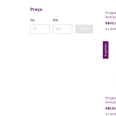
Preço
Progre
love p
De
Até
formol
R$90,
Aplicar
6
x
de
R
Esgotado
Progre
love po
definit
R$230
6
x
de
R