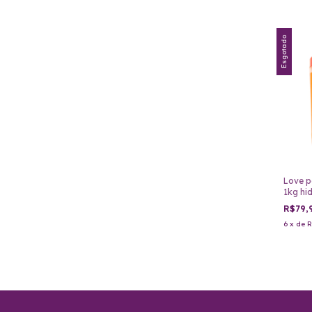
Esgotado
Love p
1kg hi
R$79,
6
x
de
R