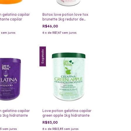
 gelatina capilar
Botox love potion love tox
tante capilar
brunette 1kg redutor de
volume
R$46,00
sem juros
6
x
de
R$7,67
sem juros
Esgotado
 gelatina capilar
Love potion gelatina capilar
 1kg hidratante
green apple 1kg hidratante
R$83,00
3
sem juros
6
x
de
R$13,83
sem juros