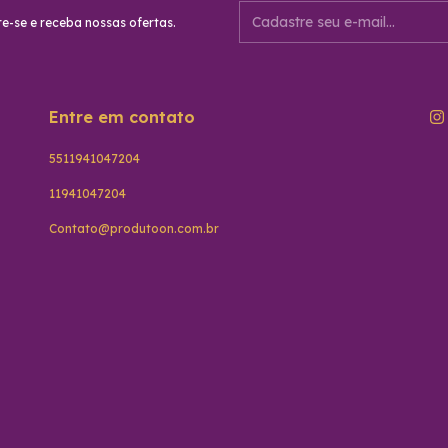
e-se e receba nossas ofertas.
Entre em contato
5511941047204
11941047204
Contato@produtoon.com.br