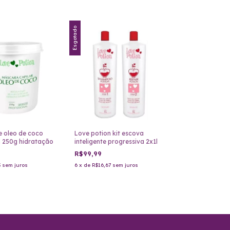
Esgotado
 oleo de coco
Love potion kit escova
n 250g hidratação
inteligente progressiva 2x1l
R$99,99
3
sem juros
6
x
de
R$16,67
sem juros