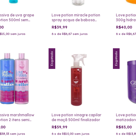
ssiva de uva grape
Love potion miracle potion
Love potion
otion 500ml sem
spray acqua de babosa
300g hidra
200ml
00
R$39,99
R$40,00
$15,00
sem juros
6
x
de
R$6,67
sem juros
6
x
de
R$6,67
Esgotado
Esgotado
ssiva marshmallow
Love potion vinagre capilar
Love potion
tion 2 itens semi
de maçã 500ml finalizador
matizadora
iva
,00
R$59,99
R$83,00
$38,33
sem juros
6
x
de
R$10,00
sem juros
6
x
de
R$13,8