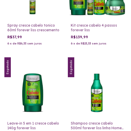
Spray cresce cabelo tonico
Kit cresce cabelo 4 passos
60ml forever liss crescemento
forever liss
R$37,99
R$139,99
6
x
de
R$6,33
sem juros
6
x
de
R$23,33
sem juros
Esgotado
Esgotado
Leave-in 5 em 1 cresce cabelo
Shampoo cresce cabelo
140g forever liss
500ml forever liss linha Home