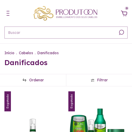
0
Início
.
Cabelos
.
Danificados
Danificados
Ordenar
Filtrar
Esgotado
Esgotado