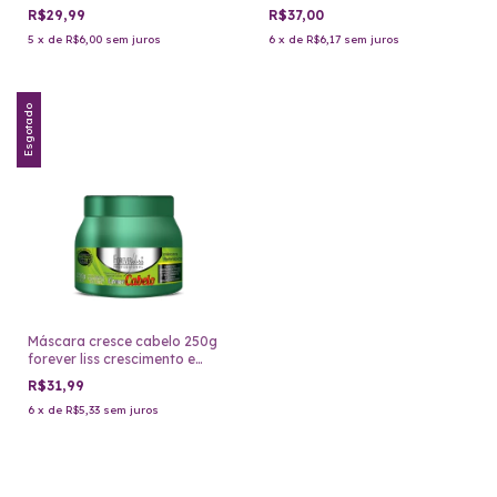
Care
R$29,99
R$37,00
5
x
de
R$6,00
sem juros
6
x
de
R$6,17
sem juros
Esgotado
Máscara cresce cabelo 250g
forever liss crescimento e
forte
R$31,99
6
x
de
R$5,33
sem juros