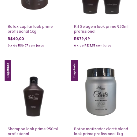
Botox capilar look prime
Kit Selagem look prime 950ml
profissional 1kg
profissional
R$40,00
R$79,99
6
x
de
R$6,67
sem juros
6
x
de
R$13,33
sem juros
Esgotado
Esgotado
Shampoo look prime 950ml
Botox matizador clarté blond
profissional
look prime profissional 1kg