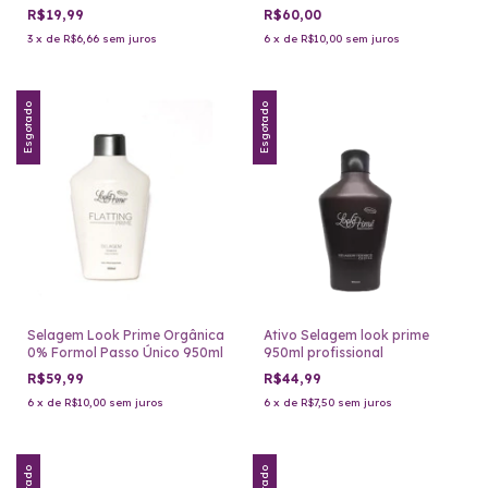
R$19,99
R$60,00
3
x
de
R$6,66
sem juros
6
x
de
R$10,00
sem juros
Esgotado
Esgotado
Selagem Look Prime Orgânica
Ativo Selagem look prime
0% Formol Passo Único 950ml
950ml profissional
R$59,99
R$44,99
6
x
de
R$10,00
sem juros
6
x
de
R$7,50
sem juros