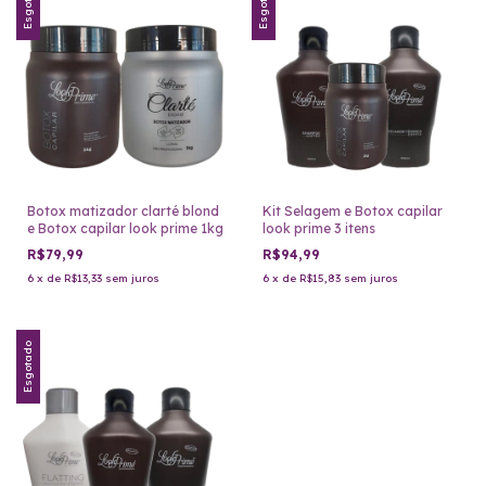
Esgotado
Esgotado
Botox matizador clarté blond
Kit Selagem e Botox capilar
e Botox capilar look prime 1kg
look prime 3 itens
R$79,99
R$94,99
6
x
de
R$13,33
sem juros
6
x
de
R$15,83
sem juros
Esgotado