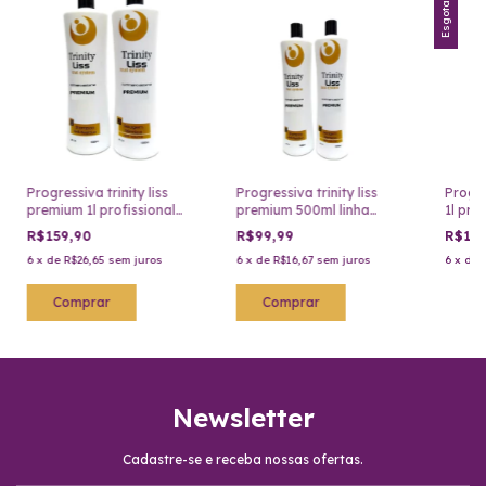
Esgotado
Progressiva trinity liss
Progressiva trinity liss
Progre
premium 1l profissional
premium 500ml linha
1l pro
progressiva
profissional
R$159,90
R$99,99
R$159
6
x
de
R$26,65
sem juros
6
x
de
R$16,67
sem juros
6
x
de
Newsletter
Cadastre-se e receba nossas ofertas.