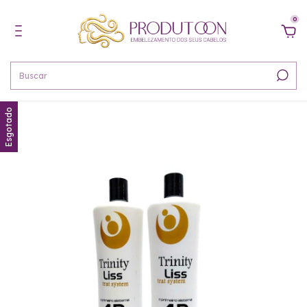
0
Esgotado