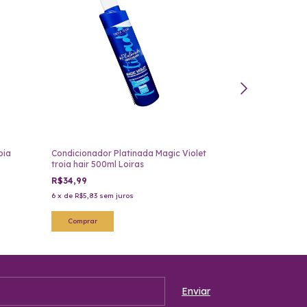
oia
Condicionador Platinada Magic Violet
Gelatina Hidrat
troia hair 500ml Loiras
reposição col
R$34,99
R$29,99
6
x
de
R$5,83
sem juros
5
x
de
R$6,00
sem