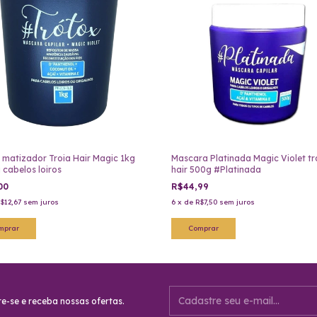
 matizador Troia Hair Magic 1kg
Mascara Platinada Magic Violet tr
a cabelos loiros
hair 500g #Platinada
00
R$44,99
$12,67
sem juros
6
x
de
R$7,50
sem juros
e-se e receba nossas ofertas.