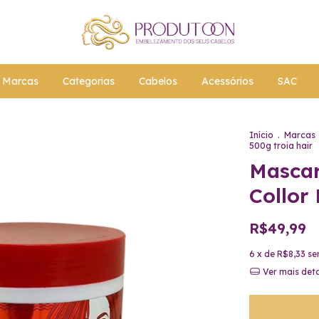
Marcas
Categorias
Cabelos
Acessórios
SAC
Início
.
Marcas
500g troia hair
Mascar
Collor
R$49,99
6
x de
R$8,33
se
Ver mais det