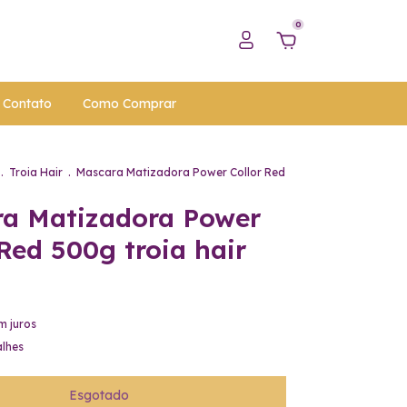
0
Contato
Como Comprar
.
Troia Hair
.
Mascara Matizadora Power Collor Red
a Matizadora Power
 Red 500g troia hair
m juros
alhes