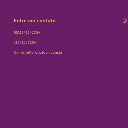
Entre em contato
5511941047204
11941047204
Contato@produtoon.com.br