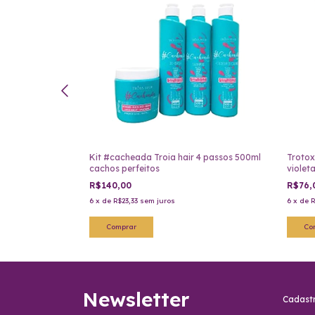
s Qata Troia
Kit #cacheada Troia hair 4 passos 500ml
Trotox
cachos perfeitos
violet
R$140,00
R$76,
6
x
de
R$23,33
sem juros
6
x
de
R
Newsletter
Cadastr