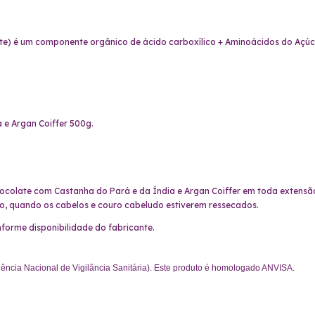
ite) é um componente orgânico de ácido carboxílico + Aminoácidos do Açúca
 e Argan Coiffer 500g.
colate com Castanha do Pará e da Índia e Argan Coiffer em toda extensão
o, quando os cabelos e couro cabeludo estiverem ressecados.
forme disponibilidade do fabricante.
cia Nacional de Vigilância Sanitária). Este produto é homologado ANVISA.