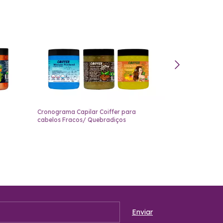
Cronograma Capilar Coiffer para
Cronograma Cap
cabelos Fracos/ Quebradiços
reconstrução e 