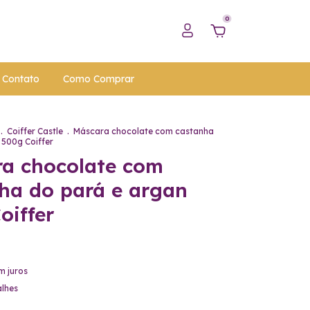
0
Contato
Como Comprar
.
Coiffer Castle
.
Máscara chocolate com castanha
 500g Coiffer
a chocolate com
ha do pará e argan
oiffer
m juros
alhes