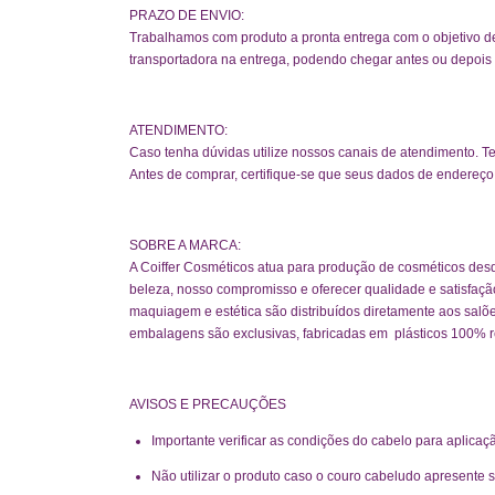
PRAZO DE ENVIO:
Trabalhamos com produto a pronta entrega com o objetivo d
transportadora na entrega, podendo chegar antes ou depois 
ATENDIMENTO:
Caso tenha dúvidas utilize nossos canais de atendimento. T
Antes de comprar, certifique-se que seus dados de endereço
SOBRE A MARCA:
A Coiffer Cosméticos atua para produção de cosméticos desd
beleza, nosso compromisso e oferecer qualidade e satisfaçã
maquiagem e estética são distribuídos diretamente aos salõ
embalagens são exclusivas, fabricadas em plásticos 100% re
AVISOS E PRECAUÇÕES
Importante verificar as condições do cabelo para aplicaçã
Não utilizar o produto caso o couro cabeludo apresente se