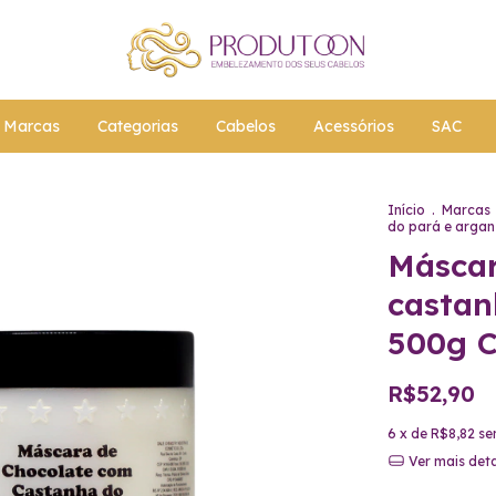
Marcas
Categorias
Cabelos
Acessórios
SAC
Início
.
Marcas
do pará e argan
Máscar
castan
500g C
R$52,90
6
x de
R$8,82
se
Ver mais det