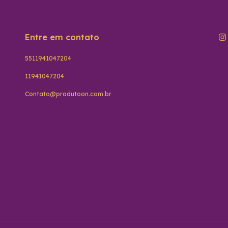
Entre em contato
5511941047204
11941047204
Contato@produtoon.com.br