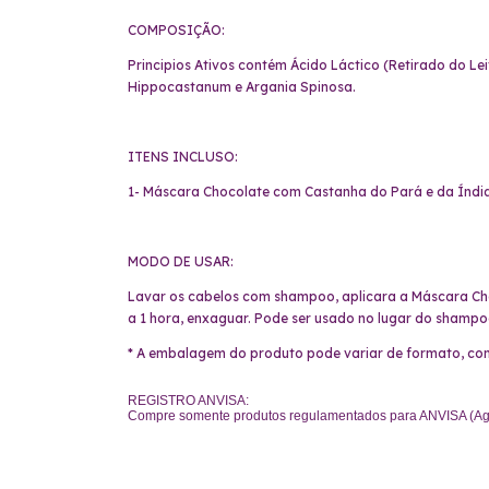
COMPOSIÇÃO:
Principios Ativos contém Ácido Láctico (Retirado do Le
Hippocastanum e Argania Spinosa.
ITENS INCLUSO:
1- Máscara Chocolate com Castanha do Pará e da Índia
MODO DE USAR:
Lavar os cabelos com shampoo, aplicara a Máscara Cho
a 1 hora, enxaguar. Pode ser usado no lugar do shampo
* A embalagem do produto pode variar de formato, con
REGISTRO ANVISA:
Compre somente produtos regulamentados para ANVISA (Agên