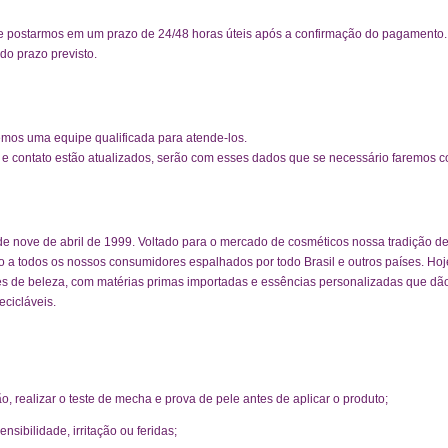
e postarmos em um prazo de 24/48 horas úteis após a confirmação do pagamento. 
do prazo previsto.
emos uma equipe qualificada para atende-los.
 e contato estão atualizados, serão com esses dados que se necessário faremos c
e nove de abril de 1999. Voltado para o mercado de cosméticos nossa tradição de
o a todos os nossos consumidores espalhados por todo Brasil e outros países. Ho
es de beleza, com matérias primas importadas e essências personalizadas que dã
cicláveis.
o, realizar o teste de mecha e prova de pele antes de aplicar o produto;
nsibilidade, irritação ou feridas;