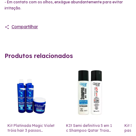
- Em contato com os olhos, enxágue abundantemente para evitar
irritação.
Compartilhar
Produtos relacionados
Kit Platinada Magic Violet
KIt Semi definitiva 5 em 1
Kit S.
tróia hair 3 passos
c Shampoo Qatar Troia
passos
#Platinada
hair