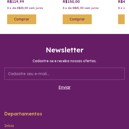
R$119,99
R$150,00
R$49,
6
x
de
R$20,00
sem juros
6
x
de
R$25,00
sem juros
6
x
de
Newsletter
Cadastre-se e receba nossas ofertas.
Departamentos
Início