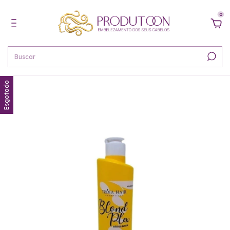
0
Esgotado